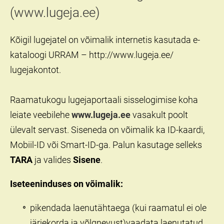
(www.lugeja.ee)
Kõigil lugejatel on võimalik internetis kasutada e-
kataloogi URRAM – http://www.lugeja.ee/
lugejakontot.
Raamatukogu lugejaportaali
s
isselogimise koha
leiate veebilehe
www.lugeja.ee
vasakult poolt
ülevalt servast. Siseneda on võimalik ka ID-kaardi,
Mobiil-ID või Smart-ID-ga. Palun kasutage selleks
TARA
ja valides
Sisene
.
Iseteeninduses on võimalik:
pikendada laenutähtaega (kui raamatul ei ole
järjekorda ja võlgnevust)vaadata laenutatud