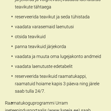
teavikute tähtaega
reserveerida teavikut ja seda tühistada
vaadata varasemaid laenutusi
otsida teavikuid
panna teavikuid järjekorda
vaadata ja muuta oma lugejakonto andmeid
vaadata laenutuste edetabelit
reserveerida teavikuid raamatukappi,
raamatuid hoiame kapis 3 päeva ning järele
saab tulla 24/7.
Raamatukoguprogrammi Urram
iseteenindusportaalis (
www.lugeja.ee
) saab