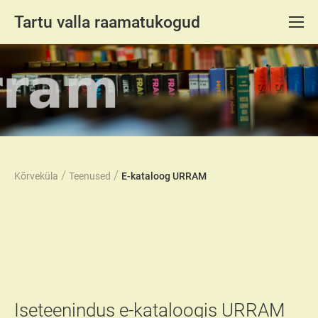
Tartu valla raamatukogud
/
/
Kõrveküla
Teenused
E-kataloog URRAM
Iseteenindus e-kataloogis URRAM