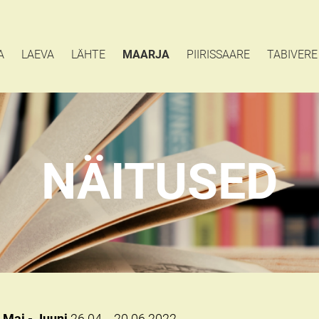
A
LAEVA
LÄHTE
MAARJA
PIIRISSAARE
TABIVERE
NÄITUSED
Mai - Juuni
26.04. - 20.06.2022