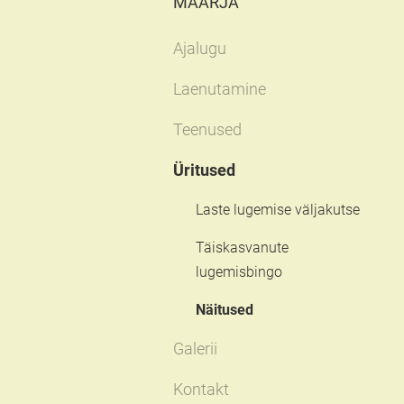
MAARJA
Ajalugu
Laenutamine
Teenused
Üritused
Laste lugemise väljakutse
Täiskasvanute
lugemisbingo
Näitused
Galerii
Kontakt