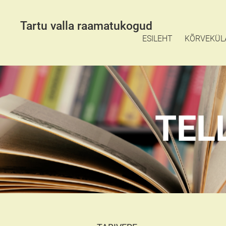
Tartu valla raamatukogud
ESILEHT
KÕRVEKÜL
TEL