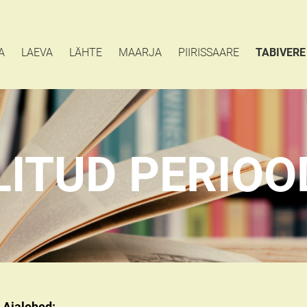
A
LAEVA
LÄHTE
MAARJA
PIIRISSAARE
TABIVERE
LITUD PERIOO
Ajalehed: