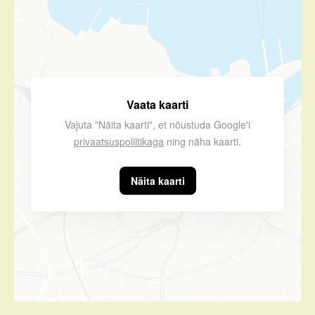
Vaata kaarti
Vajuta "Näita kaarti", et nõustuda Google'i
privaatsuspoliitikaga
ning näha kaarti.
Näita kaarti