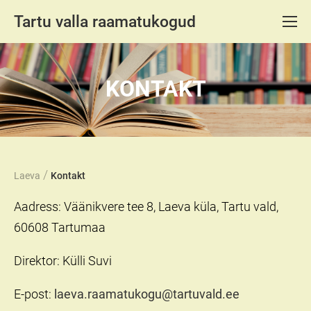
Tartu valla raamatukogud
KONTAKT
/
Laeva
Kontakt
Aadress: Väänikvere tee 8, Laeva küla, Tartu vald,
60608 Tartumaa
Direktor: Külli Suvi
E-post:
laeva.raamatukogu@tartuvald.ee