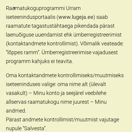
Raamatukoguprogrammi Urram
iseteenindusportaalis (
www.lugeja.ee
) saab
raamatute tagastustähtaega pikendada pärast
laenuõiguse uuendamist ehk ümberregistreerimist
(kontaktandmete kontrollimist). Võimalik veateade:
“lõppes ramm”. Ümberregistreerimise vajadusest
programm kahjuks ei teavita.
Oma kontaktandmete kontrollimiseks/muutmiseks
iseteeninduses valige: oma nime alt (ülevalt
vasakult) – Minu konto ja seejärel veebilehe
allservas raamatukogu nime juurest – Minu
andmed.
Pärast andmete kontrollimist/muutmist vajutage
nupule “Salvesta”.