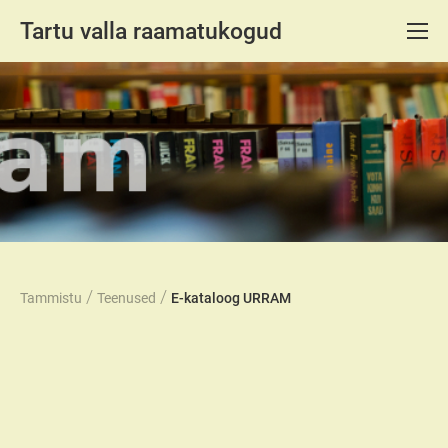
Tartu valla raamatukogud
/
/
Tammistu
Teenused
E-kataloog URRAM