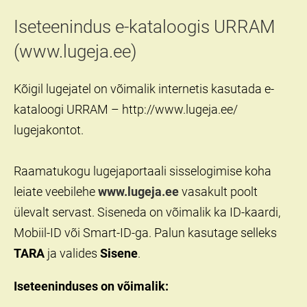
Iseteenindus e-kataloogis URRAM
(www.lugeja.ee)
Kõigil lugejatel on võimalik internetis kasutada e-
kataloogi URRAM – http://www.lugeja.ee/
lugejakontot.
Raamatukogu lugejaportaali
s
isselogimise koha
leiate veebilehe
www.lugeja.ee
vasakult poolt
ülevalt servast. Siseneda on võimalik ka ID-kaardi,
Mobiil-ID või Smart-ID-ga. Palun kasutage selleks
TARA
ja valides
Sisene
.
Iseteeninduses on võimalik: