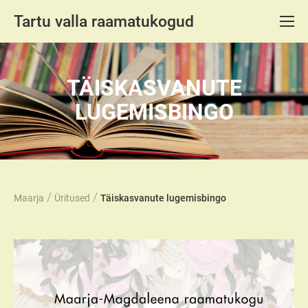
Tartu valla raamatukogud
TÄISKASVANUTE
LUGEMISBINGO
/
/
Maarja
Üritused
Täiskasvanute lugemisbingo