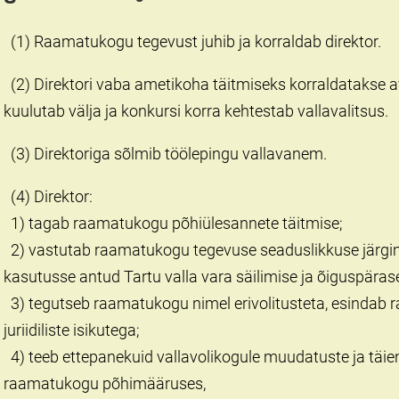
(1) Raamatukogu tegevust juhib ja korraldab direktor.
(2) Direktori vaba ametikoha täitmiseks korraldatakse a
kuulutab välja ja konkursi korra kehtestab vallavalitsus.
(3) Direktoriga sõlmib töölepingu vallavanem.
(4) Direktor:
1) tagab raamatukogu põhiülesannete täitmise;
2) vastutab raamatukogu tegevuse seaduslikkuse järgi
kasutusse antud Tartu valla vara säilimise ja õiguspäras
3) tegutseb raamatukogu nimel erivolitusteta, esindab 
juriidiliste isikutega;
4) teeb ettepanekuid vallavolikogule muudatuste ja täie
raamatukogu põhimääruses,