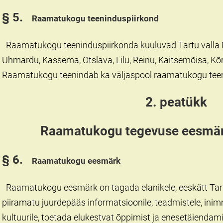
§ 5.
Raamatukogu teeninduspiirkond
Raamatukogu teeninduspiirkonda kuuluvad Tartu valla
Uhmardu, Kassema, Otslava, Lilu, Reinu, Kaitsemõisa, Kõ
Raamatukogu teenindab ka väljaspool raamatukogu teeni
2. peatükk
Raamatukogu tegevuse eesmär
§ 6.
Raamatukogu eesmärk
Raamatukogu eesmärk on tagada elanikele, eeskätt Tartu
piiramatu juurdepääs informatsioonile, teadmistele, ini
kultuurile, toetada elukestvat õppimist ja enesetäiendami