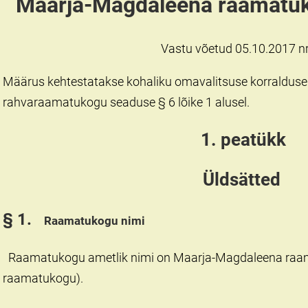
Maarja-Magdaleena raamatu
Vastu võetud 05.10.2017 n
Määrus kehtestatakse kohaliku omavalitsuse korralduse 
rahvaraamatukogu seaduse § 6 lõike 1 alusel.
1. peatükk
Üldsätted
§ 1.
Raamatukogu nimi
Raamatukogu ametlik nimi on Maarja-Magdaleena raa
raamatukogu).