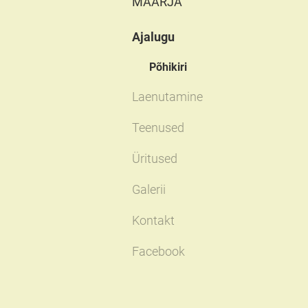
MAARJA
Ajalugu
Põhikiri
Laenutamine
Teenused
Üritused
Galerii
Kontakt
Facebook