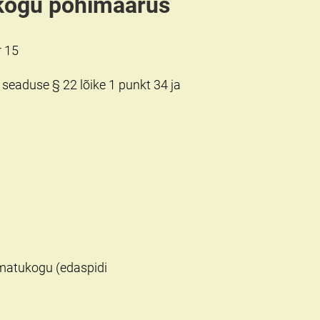
kogu põhimäärus
r 15
seaduse § 22 lõike 1 punkt 34 ja
matukogu (edaspidi