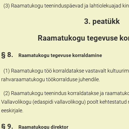
(3) Raamatukogu teeninduspäevad ja lahtiolekuajad kinn
3. peatükk
Raamatukogu tegevuse ko
§ 8.
Raamatukogu tegevuse korraldamine
(1) Raamatukogu töö korraldatakse vastavalt kultuurimi
rahvaraamatukogu töökorralduse juhendile.
(2) Raamatukogu teenindus korraldatakse ja raamatuko
Vallavolikogu (edaspidi vallavolikogu) poolt kehtestat
eeskirjale.
§ 9.
Raamatukogu direktor