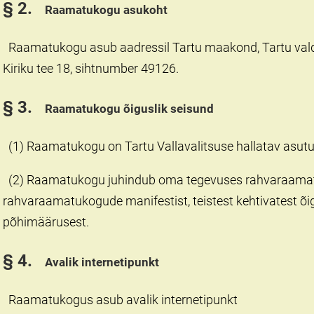
§ 2.
Raamatukogu asukoht
Raamatukogu asub aadressil Tartu maakond, Tartu val
Kiriku tee 18, sihtnumber 49126.
§ 3.
Raamatukogu õiguslik seisund
(1) Raamatukogu on Tartu Vallavalitsuse hallatav asutus
(2) Raamatukogu juhindub oma tegevuses rahvaraam
rahvaraamatukogude manifestist, teistest kehtivatest õi
põhimäärusest.
§ 4.
Avalik internetipunkt
Raamatukogus asub avalik internetipunkt