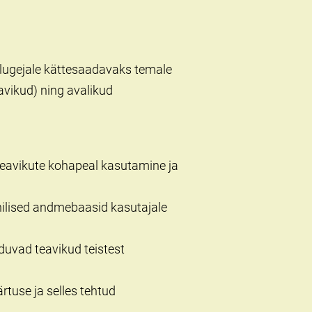
 lugejale kättesaadavaks temale
eavikud) ning avalikud
teavikute kohapeal kasutamine ja
onilised andmebaasid kasutajale
duvad teavikud teistest
rtuse ja selles tehtud