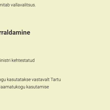
itab vallavalitsus.
rraldamine
nistri kehtestatud
gu kasutatakse vastavalt Tartu
ud raamatukogu kasutamise