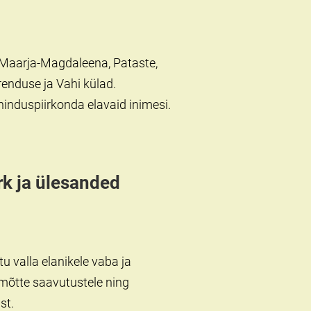
 Maarja-Magdaleena, Pataste,
renduse ja Vahi külad.
nduspiirkonda elavaid inimesi.
k ja ülesanded
 valla elanikele vaba ja
mmõtte saavutustele ning
st.