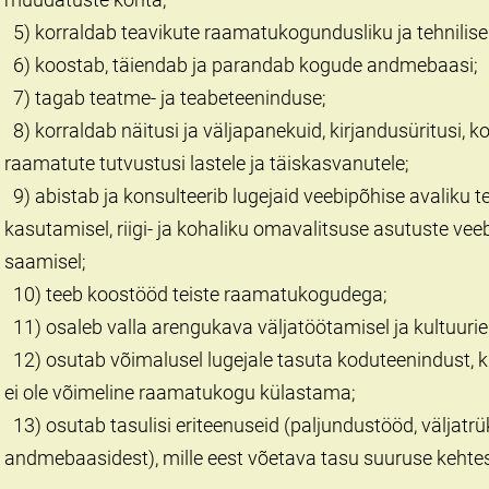
5) korraldab teavikute raamatukogundusliku ja tehnilise
6) koostab, täiendab ja parandab kogude andmebaasi;
7) tagab teatme- ja teabeteeninduse;
8) korraldab näitusi ja väljapanekuid, kirjandusüritusi, 
raamatute tutvustusi lastele ja täiskasvanutele;
9) abistab ja konsulteerib lugejaid veebipõhise avaliku
kasutamisel, riigi- ja kohaliku omavalitsuse asutuste ve
saamisel;
10) teeb koostööd teiste raamatukogudega;
11) osaleb valla arengukava väljatöötamisel ja kultuurie
12) osutab võimalusel lugejale tasuta koduteenindust, kui
ei ole võimeline raamatukogu külastama;
13) osutab tasulisi eriteenuseid (paljundustööd, väljatr
andmebaasidest), mille eest võetava tasu suuruse kehtes