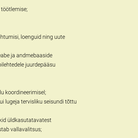
 töötlemise;
kohtumisi, loenguid ning uute
 teabe ja andmebaaside
ebilehtedele juurdepääsu
lu koordineerimisel;
 lugeja tervisliku seisundi tõttu
ükid üldkasutatavatest
tab vallavalitsus;