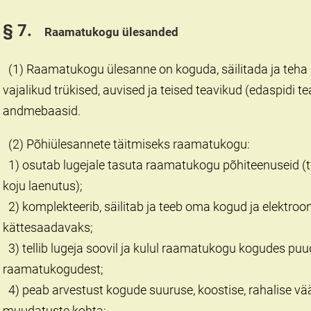
§ 7.
Raamatukogu ülesanded
(1) Raamatukogu ülesanne on koguda, säilitada ja teha
vajalikud trükised, auvised ja teised teavikud (edaspidi t
andmebaasid.
(2) Põhiülesannete täitmiseks raamatukogu:
1) osutab lugejale tasuta raamatukogu põhiteenuseid (
koju laenutus);
2) komplekteerib, säilitab ja teeb oma kogud ja elektro
kättesaadavaks;
3) tellib lugeja soovil ja kulul raamatukogu kogudes puu
raamatukogudest;
4) peab arvestust kogude suuruse, koostise, rahalise vää
muudatuste kohta;