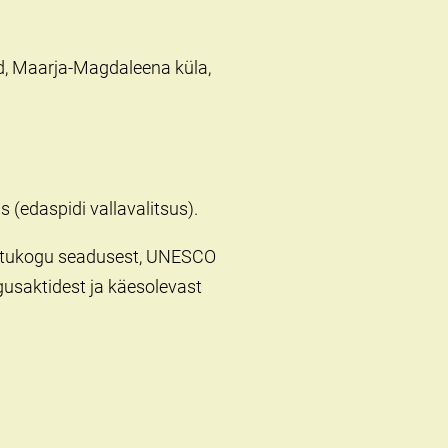
d, Maarja-Magdaleena küla,
 (edaspidi vallavalitsus).
atukogu seadusest, UNESCO
gusaktidest ja käesolevast