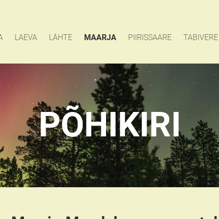
A
LAEVA
LÄHTE
MAARJA
PIIRISSAARE
TABIVERE
PÕHIKIRI