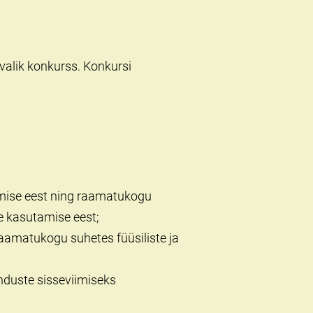
valik konkurss. Konkursi
mise eest ning raamatukogu
e kasutamise eest;
raamatukogu suhetes füüsiliste ja
nduste sisseviimiseks