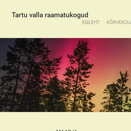
Tartu valla raamatukogud
ESILEHT
KÕRVEKÜL