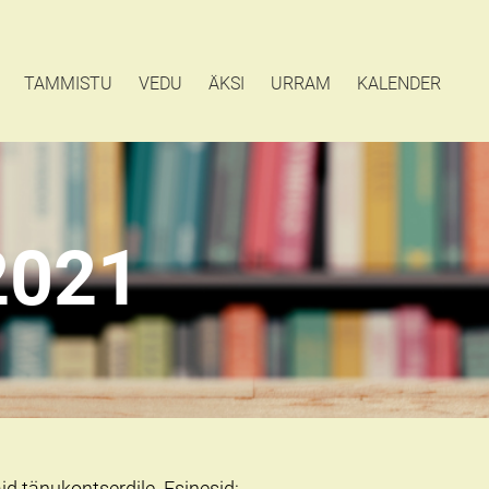
TAMMISTU
VEDU
ÄKSI
URRAM
KALENDER
2021
 tänukontserdile. Esinesid: