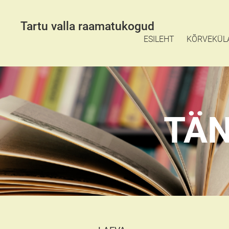
Tartu valla raamatukogud
ESILEHT
KÕRVEKÜL
TÄN