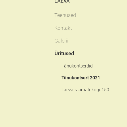
LAEVA
Teenused
Kontakt
Galerii
Üritused
Tänukontserdid
Tänukontsert 2021
Laeva raamatukogu150