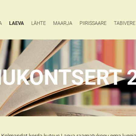
A
LAEVA
LÄHTE
MAARJA
PIIRISSAARE
TABIVERE
UKONTSERT 
Kolmandat korda kutsus Laeva raamatukogu oma lugejaid