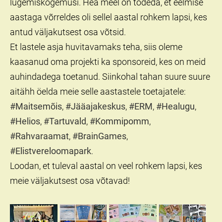
lugemiskogemusi. Hea meel on tõdeda, et eelmise
aastaga võrreldes oli sellel aastal rohkem lapsi, kes
antud väljakutsest osa võtsid.
Et lastele asja huvitavamaks teha, siis oleme
kaasanud oma projekti ka sponsoreid, kes on meid
auhindadega toetanud. Siinkohal tahan suure suure
aitähh öelda meie selle aastastele toetajatele:
#Maitsemõis
,
#Jääajakeskus
,
#ERM
,
#Healugu
,
#Helios
,
#Tartuvald
,
#Kommipomm
,
#Rahvaraamat
,
#BrainGames
,
#Elistvereloomapark
.
Loodan, et tuleval aastal on veel rohkem lapsi, kes
meie väljakutsest osa võtavad!