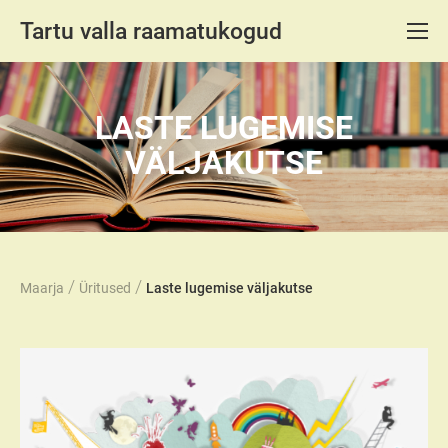
Tartu valla raamatukogud
LASTE LUGEMISE
VÄLJAKUTSE
/
/
Maarja
Üritused
Laste lugemise väljakutse