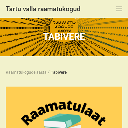
Tartu valla raamatukogud
TABIVERE
/
Raamatukogude aasta
Tabivere